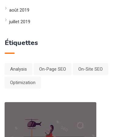
août 2019
juillet 2019
Étiquettes
Analysis
On-Page SEO
On-Site SEO
Optimization