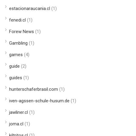
estacionaraucania.cl
(1)
fenedi.cl
(1)
Forew News
(1)
Gambling
(1)
games
(4)
guide
(2)
guides
(1)
hunterschaferbrasil.com
(1)
iven-agssen-schule-husum.de
(1)
jawliner.cl
(1)
joma.cl
(1)
kiltritos.cl
(1)