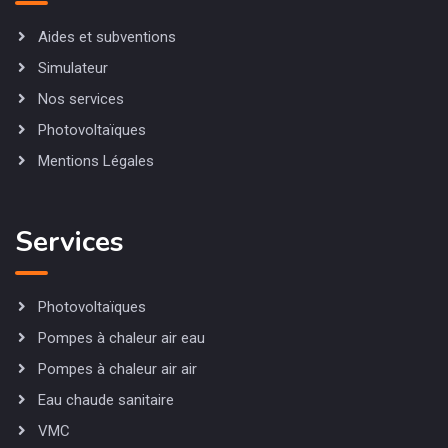
Aides et subventions
Simulateur
Nos services
Photovoltaïques
Mentions Légales
Services
Photovoltaïques
Pompes à chaleur air eau
Pompes à chaleur air air
Eau chaude sanitaire
VMC