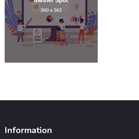
Information