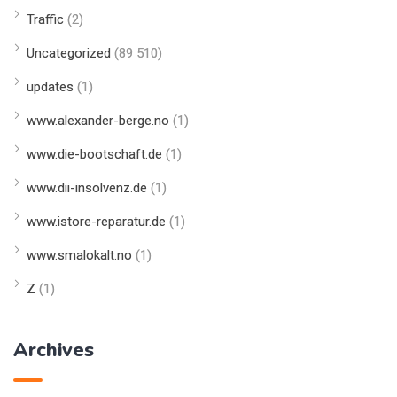
Traffic
(2)
Uncategorized
(89 510)
updates
(1)
www.alexander-berge.no
(1)
www.die-bootschaft.de
(1)
www.dii-insolvenz.de
(1)
www.istore-reparatur.de
(1)
www.smalokalt.no
(1)
Z
(1)
Archives