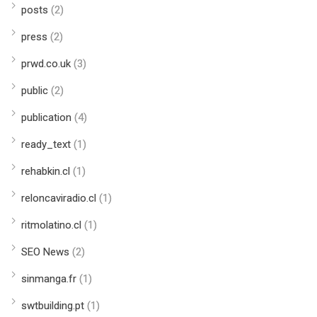
posts
(2)
press
(2)
prwd.co.uk
(3)
public
(2)
publication
(4)
ready_text
(1)
rehabkin.cl
(1)
reloncaviradio.cl
(1)
ritmolatino.cl
(1)
SEO News
(2)
sinmanga.fr
(1)
swtbuilding.pt
(1)