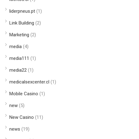
liderpneus.pt
(1)
Link Building
(2)
Marketing
(2)
media
(4)
media111
(1)
media22
(1)
medicalsexcenter.cl
(1)
Mobile Casino
(1)
new
(5)
New Casino
(11)
news
(19)