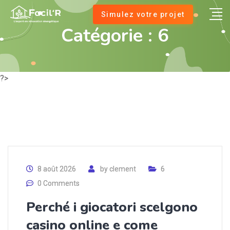
Simulez votre projet
Catégorie :
6
?>
8 août 2026
by
clement
6
0 Comments
Perché i giocatori scelgono
casino online e come