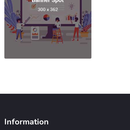
Information