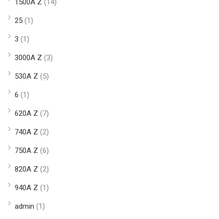
1500A Z
(14)
25
(1)
3
(1)
3000A Z
(3)
530A Z
(5)
6
(1)
620A Z
(7)
740A Z
(2)
750A Z
(6)
820A Z
(2)
940A Z
(1)
admin
(1)