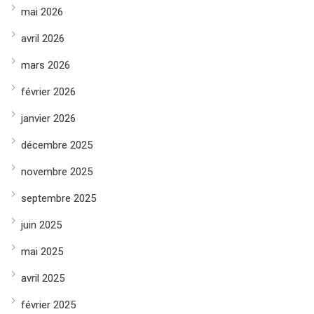
mai 2026
avril 2026
mars 2026
février 2026
janvier 2026
décembre 2025
novembre 2025
septembre 2025
juin 2025
mai 2025
avril 2025
février 2025