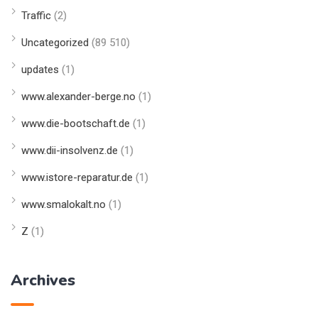
Traffic
(2)
Uncategorized
(89 510)
updates
(1)
www.alexander-berge.no
(1)
www.die-bootschaft.de
(1)
www.dii-insolvenz.de
(1)
www.istore-reparatur.de
(1)
www.smalokalt.no
(1)
Z
(1)
Archives