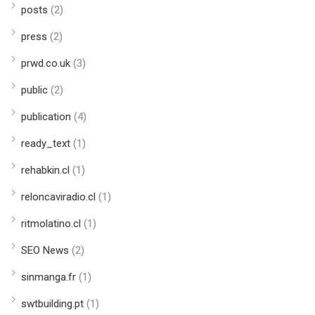
posts
(2)
press
(2)
prwd.co.uk
(3)
public
(2)
publication
(4)
ready_text
(1)
rehabkin.cl
(1)
reloncaviradio.cl
(1)
ritmolatino.cl
(1)
SEO News
(2)
sinmanga.fr
(1)
swtbuilding.pt
(1)