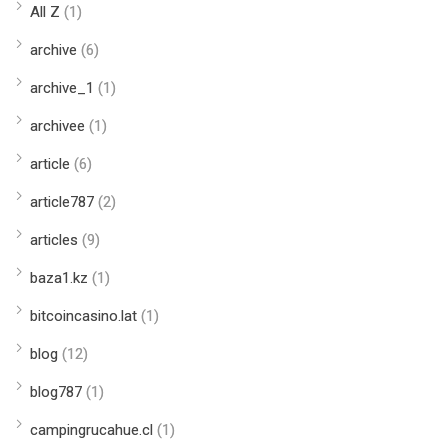
All Z
(1)
archive
(6)
archive_1
(1)
archivee
(1)
article
(6)
article787
(2)
articles
(9)
baza1.kz
(1)
bitcoincasino.lat
(1)
blog
(12)
blog787
(1)
campingrucahue.cl
(1)