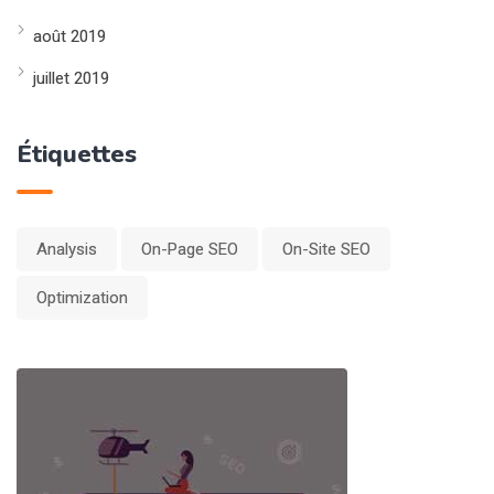
août 2019
juillet 2019
Étiquettes
Analysis
On-Page SEO
On-Site SEO
Optimization