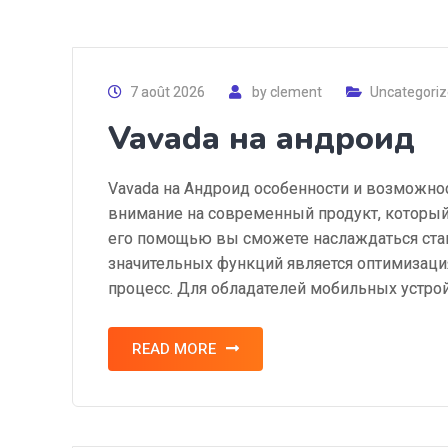
7 août 2026
by
clement
Uncategori
Vavada на андроид
Vavada на Андроид особенности и возможно
внимание на современный продукт, который
его помощью вы сможете наслаждаться став
значительных функций является оптимизаци
процесс. Для обладателей мобильных устро
READ MORE