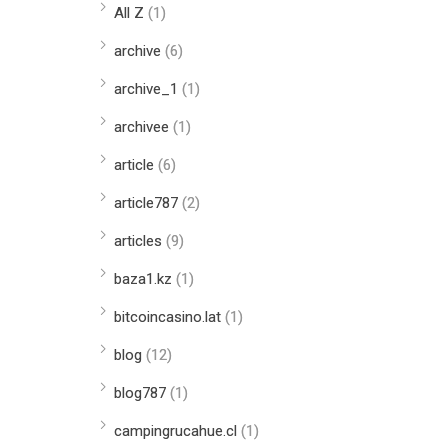
All Z
(1)
archive
(6)
archive_1
(1)
archivee
(1)
article
(6)
article787
(2)
articles
(9)
baza1.kz
(1)
bitcoincasino.lat
(1)
blog
(12)
blog787
(1)
campingrucahue.cl
(1)