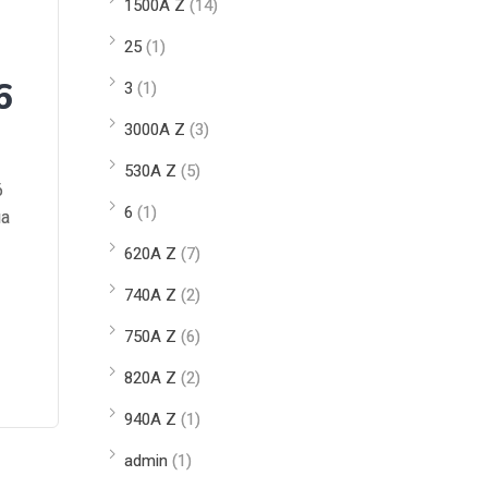
1500A Z
(14)
25
(1)
6
3
(1)
3000A Z
(3)
530A Z
(5)
6
6
(1)
на
620A Z
(7)
740A Z
(2)
750A Z
(6)
820A Z
(2)
940A Z
(1)
admin
(1)