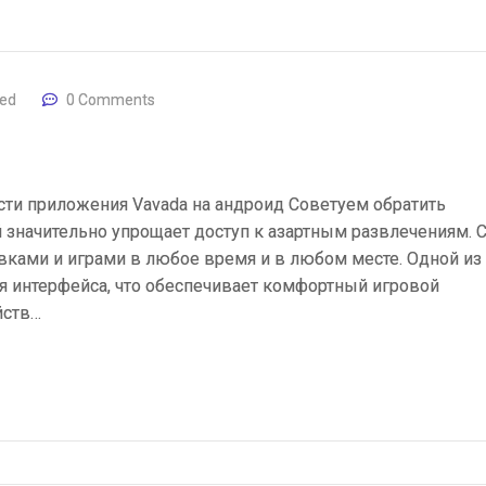
zed
0 Comments
сти приложения Vavada на андроид Советуем обратить
 значительно упрощает доступ к азартным развлечениям. 
ками и играми в любое время и в любом месте. Одной из
я интерфейса, что обеспечивает комфортный игровой
йств…