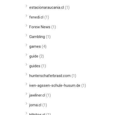
estacionaraucania.cl
(1)
fenedi.cl
(1)
Forew News
(1)
Gambling
(1)
games
(4)
guide
(2)
guides
(1)
hunterschaferbrasil.com
(1)
iven-agssen-schule-husum.de
(1)
jawliner.cl
(1)
joma.cl
(1)
kiltritos.cl
(1)