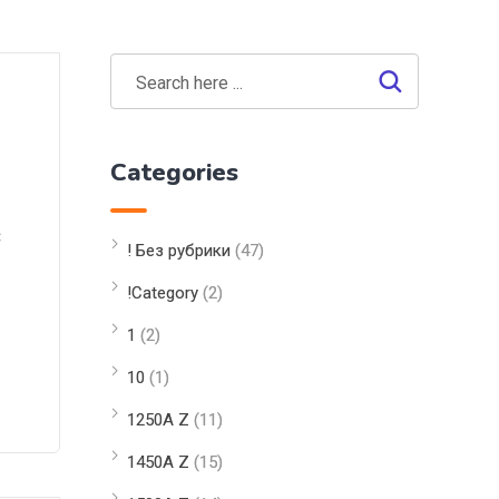
Categories
С
! Без рубрики
(47)
!Category
(2)
1
(2)
10
(1)
1250A Z
(11)
1450A Z
(15)