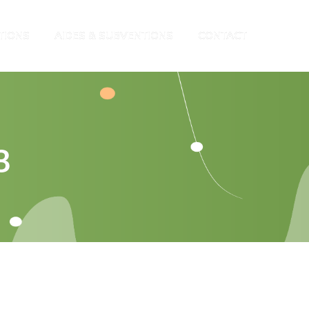
TIONS
AIDES & SUBVENTIONS
CONTACT
3