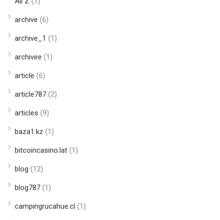
All Z
(1)
archive
(6)
archive_1
(1)
archivee
(1)
article
(6)
article787
(2)
articles
(9)
baza1.kz
(1)
bitcoincasino.lat
(1)
blog
(12)
blog787
(1)
campingrucahue.cl
(1)