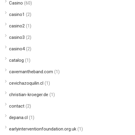
Casino
(60)
casino1
(2)
casino2
(1)
casino3
(2)
casino4
(2)
catalog
(1)
cavemantheband.com
(1)
cevichazoquilin.cl
(1)
christian-kroeger.de
(1)
contact
(2)
depana.cl
(1)
earlyinterventionfoundation.org.uk
(1)