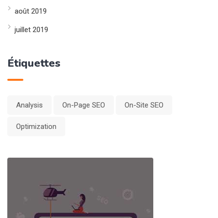
août 2019
juillet 2019
Étiquettes
Analysis
On-Page SEO
On-Site SEO
Optimization