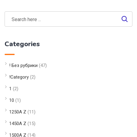
Categories
! Без рубрики
(47)
!Category
(2)
1
(2)
10
(1)
1250A Z
(11)
1450A Z
(15)
1500A Z
(14)