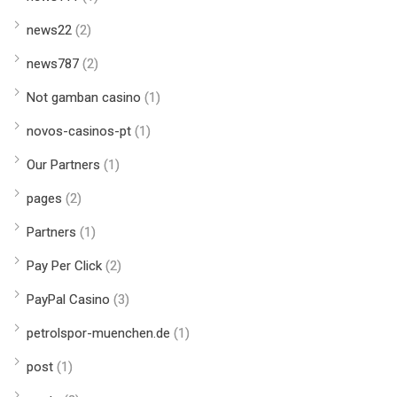
news22
(2)
news787
(2)
Not gamban casino
(1)
novos-casinos-pt
(1)
Our Partners
(1)
pages
(2)
Partners
(1)
Pay Per Click
(2)
PayPal Casino
(3)
petrolspor-muenchen.de
(1)
post
(1)