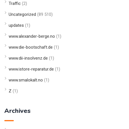
Traffic
(2)
Uncategorized
(89 510)
updates
(1)
www.alexander-berge.no
(1)
www.die-bootschaft.de
(1)
www.dii-insolvenz.de
(1)
www.istore-reparatur.de
(1)
www.smalokalt.no
(1)
Z
(1)
Archives