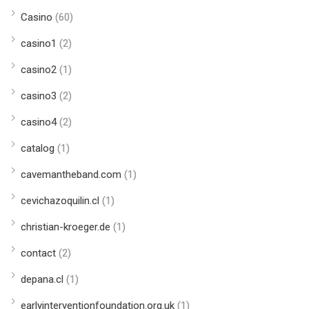
Casino
(60)
casino1
(2)
casino2
(1)
casino3
(2)
casino4
(2)
catalog
(1)
cavemantheband.com
(1)
cevichazoquilin.cl
(1)
christian-kroeger.de
(1)
contact
(2)
depana.cl
(1)
earlyinterventionfoundation.org.uk
(1)