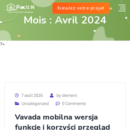
Simulez votre projet
Mois :
Avril 2024
?>
7 août 2026
by
clement
Uncategorized
0 Comments
Vavada mobilna wersja
funkcje i korzyści przegląd