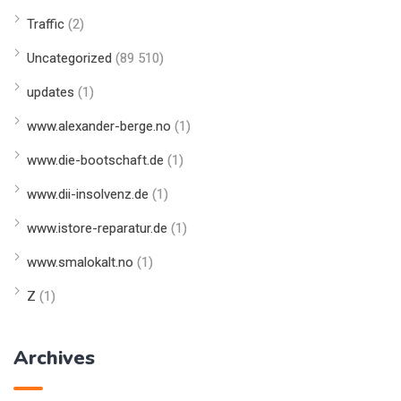
Traffic
(2)
Uncategorized
(89 510)
updates
(1)
www.alexander-berge.no
(1)
www.die-bootschaft.de
(1)
www.dii-insolvenz.de
(1)
www.istore-reparatur.de
(1)
www.smalokalt.no
(1)
Z
(1)
Archives