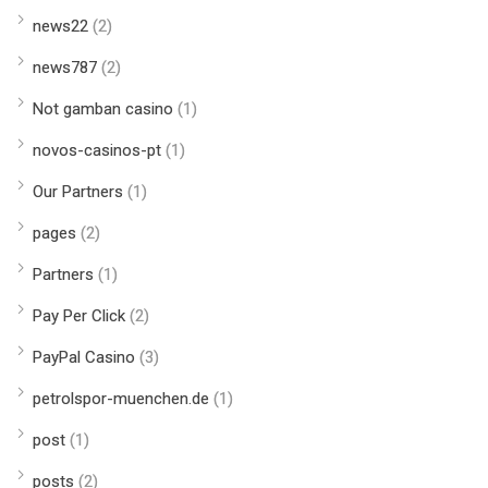
news22
(2)
news787
(2)
Not gamban casino
(1)
novos-casinos-pt
(1)
Our Partners
(1)
pages
(2)
Partners
(1)
Pay Per Click
(2)
PayPal Casino
(3)
petrolspor-muenchen.de
(1)
post
(1)
posts
(2)