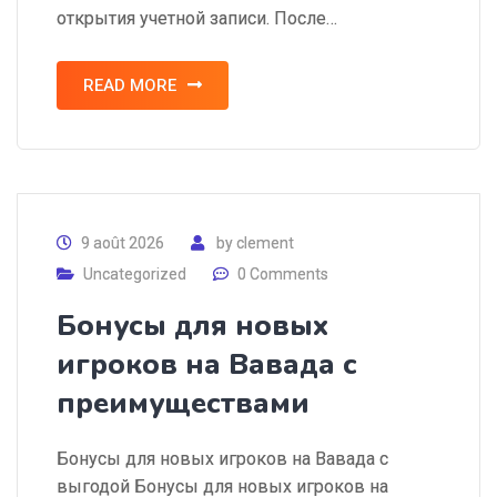
открытия учетной записи. После…
READ MORE
9 août 2026
by
clement
Uncategorized
0 Comments
Бонусы для новых
игроков на Вавада с
преимуществами
Бонусы для новых игроков на Вавада с
выгодой Бонусы для новых игроков на