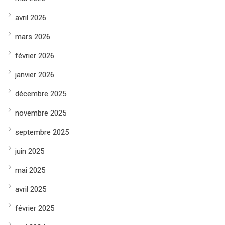
avril 2026
mars 2026
février 2026
janvier 2026
décembre 2025
novembre 2025
septembre 2025
juin 2025
mai 2025
avril 2025
février 2025