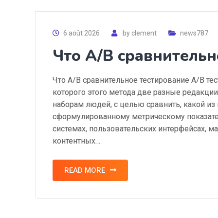
6 août 2026
by
clement
news787
Что A/B сравнительн
Что A/B сравнительное тестирование A/B те
которого этого метода две разные редакци
наборам людей, с целью сравнить, какой из 
сформулированному метрическому показател
системах, пользовательских интерфейсах, м
контентных…
READ MORE