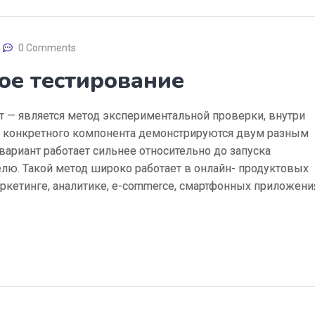
0 Comments
ое тестирование
ст — является метод экспериментальной проверки, внутри
и конкретного компонента демонстрируются двум разным
вариант работает сильнее относительно до запуска
ю. Такой метод широко работает в онлайн- продуктовых
аркетинге, аналитике, e-commerce, смартфонных приложени