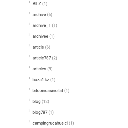
All Z
(1)
archive
(6)
archive_1
(1)
archivee
(1)
article
(6)
article787
(2)
articles
(9)
baza1.kz
(1)
bitcoincasino.lat
(1)
blog
(12)
blog787
(1)
campingrucahue.cl
(1)