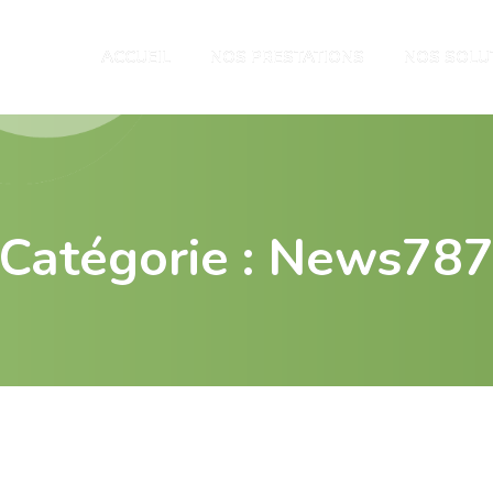
ACCUEIL
NOS PRESTATIONS
NOS SOLU
Catégorie :
News78