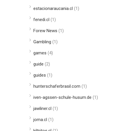
estacionaraucania.cl
(1)
fenedi.cl
(1)
Forew News
(1)
Gambling
(1)
games
(4)
guide
(2)
guides
(1)
hunterschaferbrasil.com
(1)
iven-agssen-schule-husum.de
(1)
jawliner.cl
(1)
joma.cl
(1)
kiltritos.cl
(1)