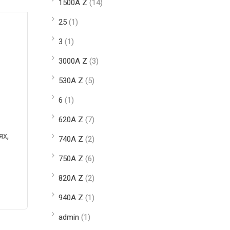
1500A Z
(14)
25
(1)
3
(1)
3000A Z
(3)
530A Z
(5)
6
(1)
620A Z
(7)
ях,
740A Z
(2)
750A Z
(6)
820A Z
(2)
940A Z
(1)
admin
(1)