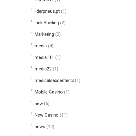
liderpneus.pt
(1)
Link Building
(2)
Marketing
(2)
media
(4)
media111
(1)
media22
(1)
medicalsexcenter.cl
(1)
Mobile Casino
(1)
new
(5)
New Casino
(11)
news
(19)