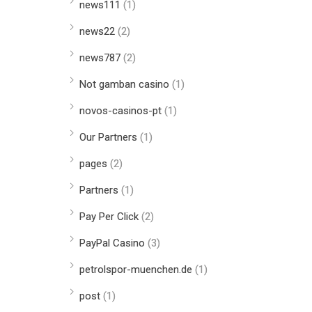
news111
(1)
news22
(2)
news787
(2)
Not gamban casino
(1)
novos-casinos-pt
(1)
Our Partners
(1)
pages
(2)
Partners
(1)
Pay Per Click
(2)
PayPal Casino
(3)
petrolspor-muenchen.de
(1)
post
(1)