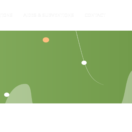
TIONS
AIDES & SUBVENTIONS
CONTACT