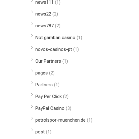
news111
(1)
news22
(2)
news787
(2)
Not gamban casino
(1)
novos-casinos-pt
(1)
Our Partners
(1)
pages
(2)
Partners
(1)
Pay Per Click
(2)
PayPal Casino
(3)
petrolspor-muenchen.de
(1)
post
(1)