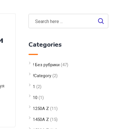
и
Categories
! Без рубрики
(47)
!Category
(2)
уя
1
(2)
10
(1)
1250A Z
(11)
1450A Z
(15)