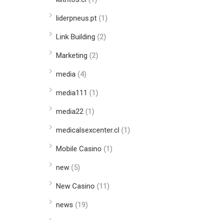
liderpneus.pt
(1)
Link Building
(2)
Marketing
(2)
media
(4)
media111
(1)
media22
(1)
medicalsexcenter.cl
(1)
Mobile Casino
(1)
new
(5)
New Casino
(11)
news
(19)