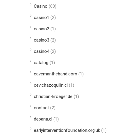
Casino
(60)
casino1
(2)
casino2
(1)
casino3
(2)
casino4
(2)
catalog
(1)
cavemantheband.com
(1)
cevichazoquilin.cl
(1)
christian-kroeger.de
(1)
contact
(2)
depana.cl
(1)
earlyinterventionfoundation.org.uk
(1)