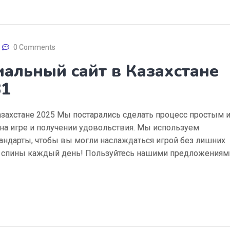
0 Comments
альный сайт в Казахстане
81
захстане 2025 Мы постарались сделать процесс простым 
на игре и получении удовольствия. Мы используем
ндарты, чтобы вы могли наслаждаться игрой без лишних
рай спины каждый день! Пользуйтесь нашими предложениям