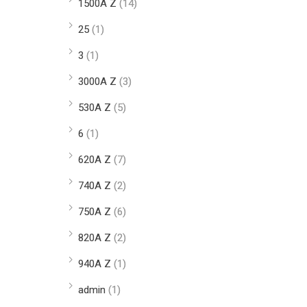
1500A Z
(14)
25
(1)
3
(1)
3000A Z
(3)
530A Z
(5)
6
(1)
620A Z
(7)
740A Z
(2)
750A Z
(6)
820A Z
(2)
940A Z
(1)
admin
(1)