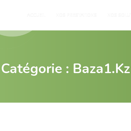
ACCUEIL
NOS PRESTATIONS
NOS SOLU
Catégorie :
Baza1.kz