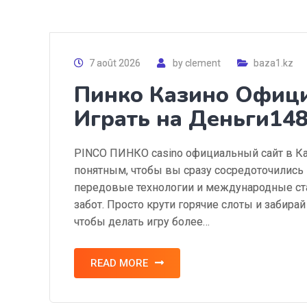
7 août 2026
by
clement
baza1.kz
Пинко Казино Офици
Играть на Деньги14
PINCO ПИНКО casino официальный сайт в Ка
понятным, чтобы вы сразу сосредоточились 
передовые технологии и международные ста
забот. Просто крути горячие слоты и заби
чтобы делать игру более…
READ MORE