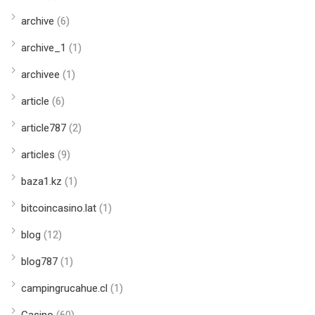
archive
(6)
archive_1
(1)
archivee
(1)
article
(6)
article787
(2)
articles
(9)
baza1.kz
(1)
bitcoincasino.lat
(1)
blog
(12)
blog787
(1)
campingrucahue.cl
(1)