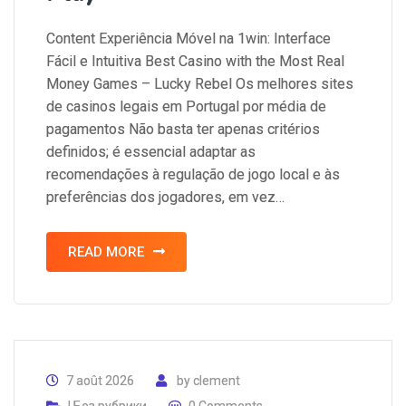
Content Experiência Móvel na 1win: Interface
Fácil e Intuitiva Best Casino with the Most Real
Money Games – Lucky Rebel Os melhores sites
de casinos legais em Portugal por média de
pagamentos Não basta ter apenas critérios
definidos; é essencial adaptar as
recomendações à regulação de jogo local e às
preferências dos jogadores, em vez…
READ MORE
7 août 2026
by
clement