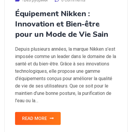
! Без рубрики
0 Comments
Équipement Nikken :
Innovation et Bien-être
pour un Mode de Vie Sain
Depuis plusieurs années, la marque Nikken s’est
imposée comme un leader dans le domaine de la
santé et du bien-être. Grâce à ses innovations
technologiques, elle propose une gamme
d’équipements conçus pour améliorer la qualité
de vie de ses utilisateurs. Que ce soit pour le
maintien d’une bonne posture, la purification de
l’eau ou la…
READ MORE