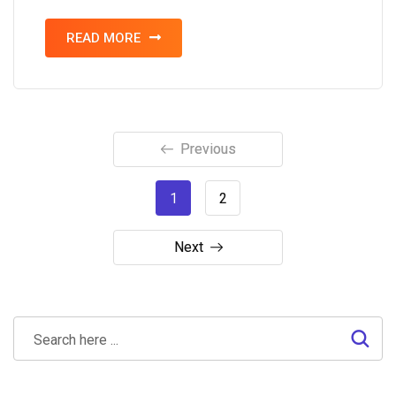
READ MORE
Previous
1
2
Next