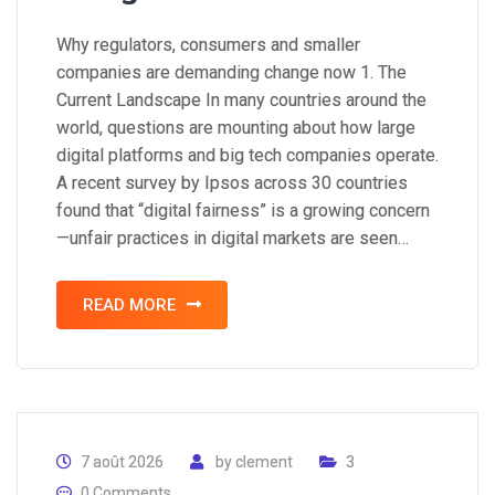
Why regulators, consumers and smaller
companies are demanding change now 1. The
Current Landscape In many countries around the
world, questions are mounting about how large
digital platforms and big tech companies operate.
A recent survey by Ipsos across 30 countries
found that “digital fairness” is a growing concern
—unfair practices in digital markets are seen…
READ MORE
7 août 2026
by
clement
3
0 Comments