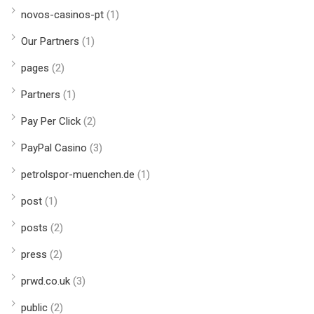
novos-casinos-pt
(1)
Our Partners
(1)
pages
(2)
Partners
(1)
Pay Per Click
(2)
PayPal Casino
(3)
petrolspor-muenchen.de
(1)
post
(1)
posts
(2)
press
(2)
prwd.co.uk
(3)
public
(2)