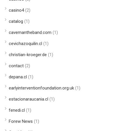
casino4
(2)
catalog
(1)
cavemantheband.com
(1)
cevichazoquilin.cl
(1)
christian-kroeger.de
(1)
contact
(2)
depana.cl
(1)
earlyinterventionfoundation.org.uk
(1)
estacionaraucania.cl
(1)
fenedi.cl
(1)
Forew News
(1)