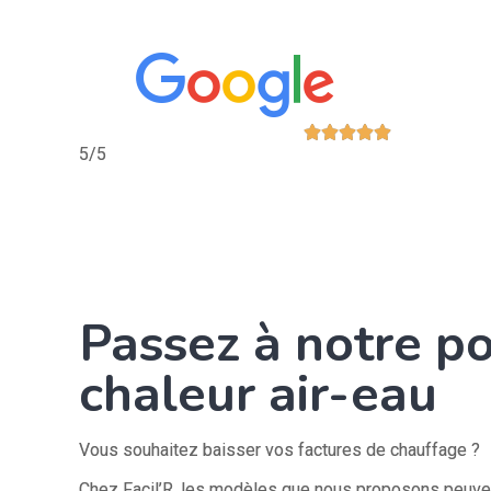





5/5
Passez à notre p
chaleur air-eau
Vous souhaitez baisser vos factures de chauffage ?
Chez Facil’R, les modèles que nous proposons peuvent