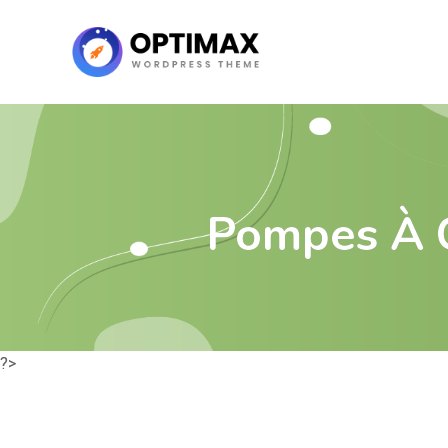
Pompes À C
?>