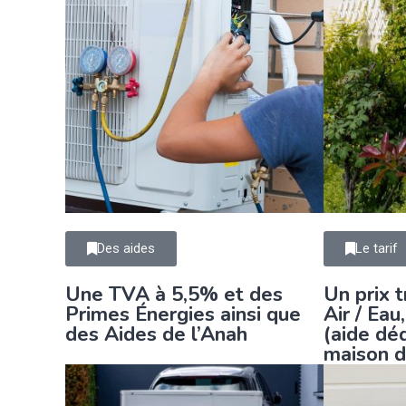
Des aides
Le tarif
Une TVA à 5,5% et des
Un prix 
Primes Énergies ainsi que
Air / Eau
des Aides de l’Anah
(aide dé
maison 