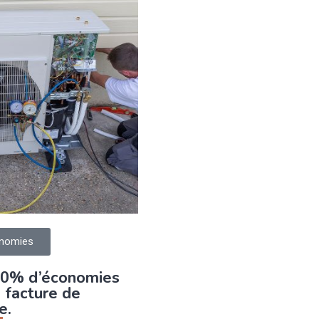
nomies
70% d’économies
e facture de
e.