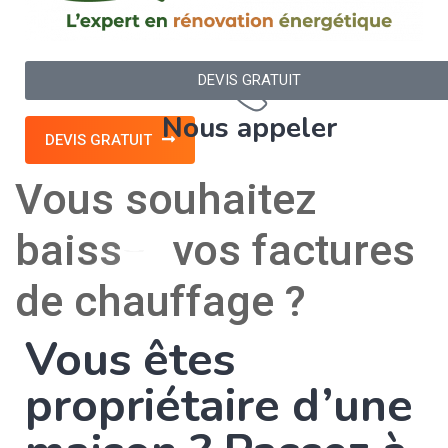
03 67 10 46 95
DEVIS GRATUIT
Nous appeler
DEVIS GRATUIT
Vous souhaitez
b
a
i
s
s
e
r
vos factures
de chauffage ?
Vous êtes
propriétaire d’une